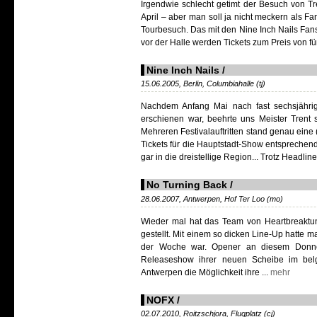
Irgendwie schlecht getimt der Besuch von Tr
April – aber man soll ja nicht meckern als F
Tourbesuch. Das mit den Nine Inch Nails Fans
vor der Halle werden Tickets zum Preis von fün
Nine Inch Nails /
15.06.2005, Berlin, Columbiahalle (tj)
Nachdem Anfang Mai nach fast sechsjährig
erschienen war, beehrte uns Meister Trent
Mehreren Festivalauftritten stand genau eine
Tickets für die Hauptstadt-Show entsprechend
gar in die dreistellige Region... Trotz Headli
No Turning Back /
28.06.2007, Antwerpen, Hof Ter Loo (mo)
Wieder mal hat das Team von Heartbreakt
gestellt. Mit einem so dicken Line-Up hatte 
der Woche war. Opener an diesem Donne
Releaseshow ihrer neuen Scheibe im bel
Antwerpen die Möglichkeit ihre ...
mehr
NOFX /
02.07.2010, Roitzschjora, Flugplatz (cj)