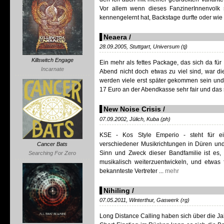
Vor allem wenn dieses FanzinerInnenvolk s
kennengelernt hat, Backstage durfte oder wie G
Neaera /
28.09.2005, Stuttgart, Universum (tj)
Killswitch Engage
Ein mehr als fettes Package, das sich da f
Incarnate
Abend nicht doch etwas zu viel sind, war die
werden viele erst später gekommen sein und d
17 Euro an der Abendkasse sehr fair und das s
New Noise Crisis /
07.09.2002, Jülich, Kuba (ph)
KSE - Kos Style Emperio - steht für e
verschiedener Musikrichtungen in Düren un
Cancer Bats
Sinn und Zweck dieser Bandfamilie ist es, 
Searching For Zero
musikalisch weiterzuentwickeln, und etwas 
bekannteste Vertreter ...
mehr
Nihiling /
07.05.2011, Winterthur, Gaswerk (rg)
Long Distance Calling haben sich über die Jahr