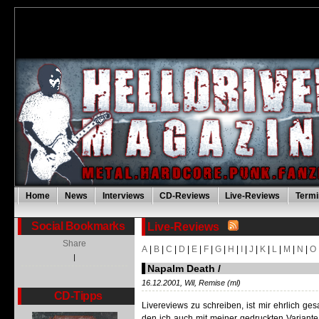
Home
News
Interviews
CD-Reviews
Live-Reviews
Termi
Social Bookmarks
Live-Reviews
Share
A
|
B
|
C
|
D
|
E
|
F
|
G
|
H
|
I
|
J
|
K
|
L
|
M
|
N
|
O
|
Napalm Death /
16.12.2001, Wil, Remise (ml)
CD-Tipps
Livereviews zu schreiben, ist mir ehrlich ge
den ich auch mit meiner gedruckten Variante 