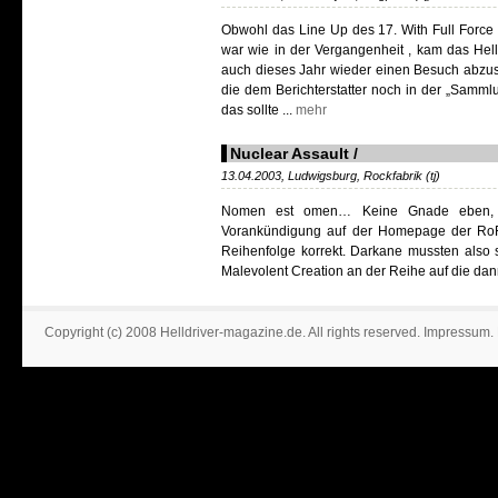
Obwohl das Line Up des 17. With Full Force F
war wie in der Vergangenheit , kam das Hell
auch dieses Jahr wieder einen Besuch abzusta
die dem Berichterstatter noch in der „Samml
das sollte ...
mehr
Nuclear Assault /
13.04.2003, Ludwigsburg, Rockfabrik (tj)
Nomen est omen… Keine Gnade eben, u
Vorankündigung auf der Homepage der Ro
Reihenfolge korrekt. Darkane mussten also
Malevolent Creation an der Reihe auf die dann
Copyright (c) 2008 Helldriver-magazine.de. All rights reserved.
Impressum
.