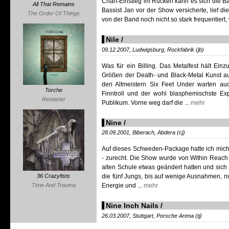
Chart-Einstieg im Rücken kann es sich die Ba
All That Remains
Bassist Jan vor der Show versicherte, lief d
The Order Of Things
von der Band noch nicht so stark frequentiert,
Nile /
09.12.2007, Ludwigsburg, Rockfabrik (jb)
Was für ein Billing. Das Metalfest hält Ein
Größen der Death- und Black-Metal Kunst au
den Altmeistern Six Feet Under warten au
Torche
Finntroll und der wohl blasphemischste Ex
Restarter
Publikum. Vorne weg darf die ...
mehr
Nine /
28.09.2001, Biberach, Abdera (cj)
Auf dieses Schweden-Package hatte ich mich 
- zurecht. Die Show wurde von Within Reach e
alten Schule etwas geändert hatten und sich 
36 Crazyfists
die fünf Jungs, bis auf wenige Ausnahmen, nu
Time And Trauma
Energie und ...
mehr
Nine Inch Nails /
26.03.2007, Stuttgart, Porsche Arena (tj)