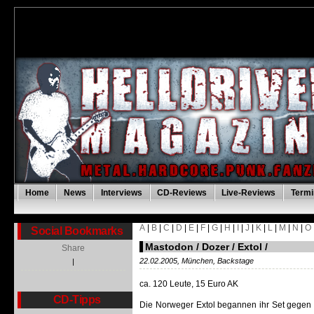
Home
News
Interviews
CD-Reviews
Live-Reviews
Termi
A
|
B
|
C
|
D
|
E
|
F
|
G
|
H
|
I
|
J
|
K
|
L
|
M
|
N
|
O
Social Bookmarks
Mastodon / Dozer / Extol /
Share
22.02.2005, München, Backstage
|
ca. 120 Leute, 15 Euro AK
CD-Tipps
Die Norweger Extol begannen ihr Set gegen 2