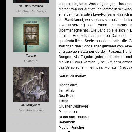
zerquetscht, unter Wasser gezogen, dass m
All That Remains
Moment wieder auf Wellenkämme in schwindele
The Order Of Things
eins der intensivsten Live-Konzerte, das ich j
die Band kennt, weiss, dass sie auch technisc
Live-Umsetzung den Alben in nichts n
Übermenschliches. Die Band spielte sich in E
ganzen Heerschar an inneren Dämonen abtro
sprichwörtliche Seele aus dem Leib, die Ge
zwischen den Songs aber grinsend vom eine
ungläubigen Staunen ob der Präsenz, Perf
Torche
Bangen. Als Zugabe gabs nach einem mehr
Restarter
Melvins Cover-Version: „The Bit“, dem ers
das Versprechen in ein paar Monaten (Festiva
Setlist Mastodon:
Hearts alive
I am Ahab
Sea Beast
Island
36 Crazyfists
Crusher Destroyer
Time And Trauma
Megalodon
Blood and Thunder
Behemoth
Mother Puncher