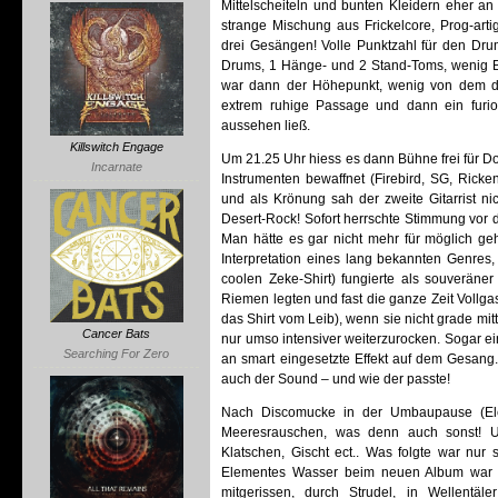
Mittelscheiteln und bunten Kleidern eher an
strange Mischung aus Frickelcore, Prog-art
drei Gesängen! Volle Punktzahl für den Drumm
Drums, 1 Hänge- und 2 Stand-Toms, wenig B
war dann der Höhepunkt, wenig von dem do
extrem ruhige Passage und dann ein furi
aussehen ließ.
Killswitch Engage
Um 21.25 Uhr hiess es dann Bühne frei für Do
Incarnate
Instrumenten bewaffnet (Firebird, SG, Ric
und als Krönung sah der zweite Gitarrist ni
Desert-Rock! Sofort herrschte Stimmung vor 
Man hätte es gar nicht mehr für möglich ge
Interpretation eines lang bekannten Genres,
coolen Zeke-Shirt) fungierte als souveräner
Riemen legten und fast die ganze Zeit Vollg
das Shirt vom Leib), wenn sie nicht grade mi
Cancer Bats
nur umso intensiver weiterzurocken. Sogar ei
Searching For Zero
an smart eingesetzte Effekt auf dem Gesang
auch der Sound – und wie der passte!
Nach Discomucke in der Umbaupause (Elec
Meeresrauschen, was denn auch sonst! Und 
Klatschen, Gischt ect.. Was folgte war nu
Elementes Wasser beim neuen Album war 
mitgerissen, durch Strudel, in Wellentä