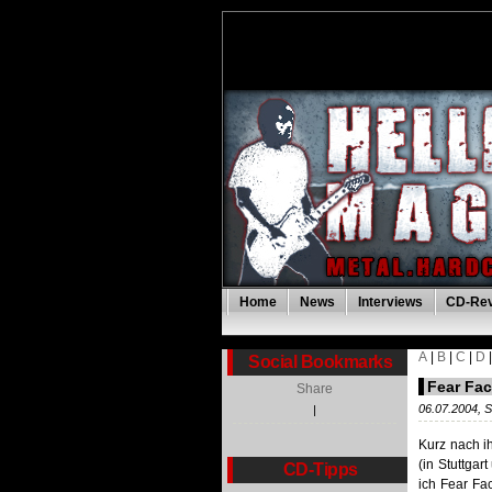
Home
News
Interviews
CD-Re
A
|
B
|
C
|
D
Social Bookmarks
Fear Fac
Share
06.07.2004, S
|
Kurz nach i
(in Stuttga
CD-Tipps
ich Fear Fa