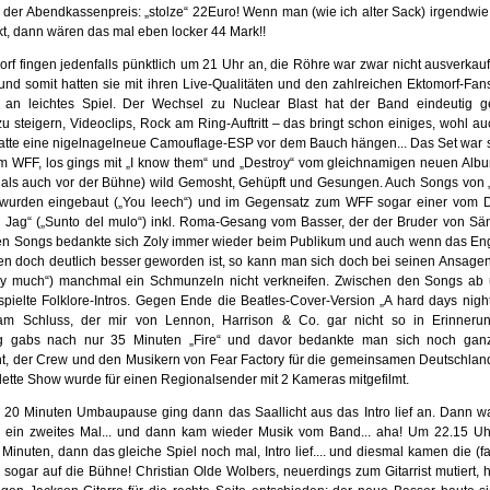
der Abendkassenpreis: „stolze“ 22Euro! Wenn man (wie ich alter Sack) irgendwi
kt, dann wären das mal eben locker 44 Mark!!
orf fingen jedenfalls pünktlich um 21 Uhr an, die Röhre war zwar nicht ausverkauf
l und somit hatten sie mit ihren Live-Qualitäten und den zahlreichen Ektomorf-Fa
 an leichtes Spiel. Der Wechsel zu Nuclear Blast hat der Band eindeutig ge
zu steigern, Videoclips, Rock am Ring-Auftritt – das bringt schon einiges, wohl auc
atte eine nigelnagelneue Camouflage-ESP vor dem Bauch hängen... Das Set war s
m WFF, los gings mit „I know them“ und „Destroy“ vom gleichnamigen neuen Alb
 als auch vor der Bühne) wild Gemosht, Gehüpft und Gesungen. Auch Songs von 
 wurden eingebaut („You leech“) und im Gegensatz zum WFF sogar einer vom 
i Jag“ („Sunto del mulo“) inkl. Roma-Gesang vom Basser, der der Bruder von Säng
n Songs bedankte sich Zoly immer wieder beim Publikum und auch wenn das Eng
ren doch deutlich besser geworden ist, so kann man sich doch bei seinen Ansagen 
y much“) manchmal ein Schmunzeln nicht verkneifen. Zwischen den Songs ab
pielte Folklore-Intros. Gegen Ende die Beatles-Cover-Version „A hard days night“
am Schluss, der mir von Lennon, Harrison & Co. gar nicht so in Erinnerung
g gabs nach nur 35 Minuten „Fire“ und davor bedankte man sich noch ganz
 der Crew und den Musikern von Fear Factory für die gemeinsamen Deutschlan
plette Show wurde für einen Regionalsender mit 2 Kameras mitgefilmt.
20 Minuten Umbaupause ging dann das Saallicht aus das Intro lief an. Dann wa
 ein zweites Mal... und dann kam wieder Musik vom Band... aha! Um 22.15 Uh
Minuten, dann das gleiche Spiel noch mal, Intro lief.... und diesmal kamen die (f
sogar auf die Bühne! Christian Olde Wolbers, neuerdings zum Gitarrist mutiert, h