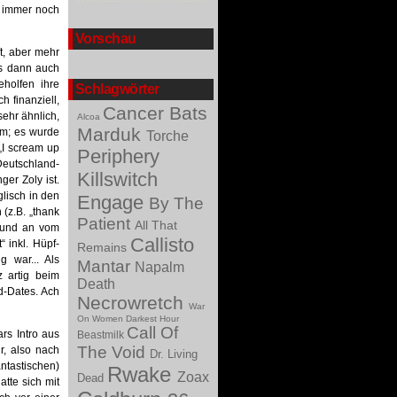
e immer noch
Vorschau
t, aber mehr
ns dann auch
holfen ihre
Schlagwörter
h finanziell,
Cancer Bats
ehr ähnlich,
Alcoa
Marduk
um; es wurde
Torche
„I scream up
Periphery
Deutschland-
Killswitch
er Zoly ist.
lisch in den
Engage
By The
(z.B. „thank
Patient
All That
 und an vom
Callisto
 inkl. Hüpf-
Remains
 war... Als
Mantar
Napalm
 artig beim
Death
d-Dates. Ach
Necrowretch
War
On Women
Darkest Hour
Call Of
rs Intro aus
Beastmilk
The Void
r, also nach
Dr. Living
antastischen)
Rwake
Zoax
Dead
atte sich mit