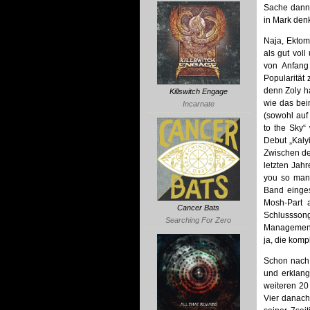
Sache dann 
in Mark den
Naja, Ektom
als gut vol
von Anfang
Popularität 
denn Zoly h
Killswitch Engage
wie das bei
Incarnate
(sowohl auf
to the Sky“
Debut „Kaly
Zwischen de
letzten Jah
you so man
Band einges
Mosh-Part 
Cancer Bats
Schlussson
Searching For Zero
Management,
ja, die kom
Schon nach 
und erklang
weiteren 20 
Vier danach 