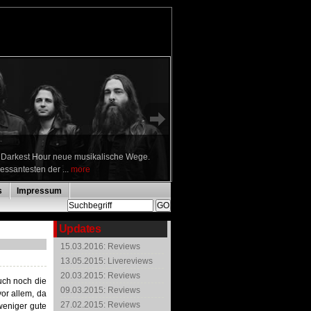
n Darkest Hour neue musikalische Wege.
ressantesten der ...
more
s
Impressum
Updates
15.03.2016: Reviews
13.05.2015: Livereviews
20.03.2015: Reviews
uch noch die
09.03.2015: Reviews
or allem, da
27.02.2015: Reviews
weniger gute