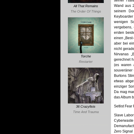
seiner 7sai
Wand aus 2 
All That Remains
seinem Dou
The Order Of Things
Keyboarder 
wenigen So
vergebens, 
ersten beid
einen „Best-
aber bei e
nicht gerad
Nirvanas „
Torche
gerechnet h
Restarter
(es waren 
souveräner 
Burtons Sti
etwas abgef
einziger So
Da mag man j
das Album b
Setlist Fear 
36 Crazyfists
Time And Trauma
Slave Labor
Cyberwaste
Demanufact
Zero Signal