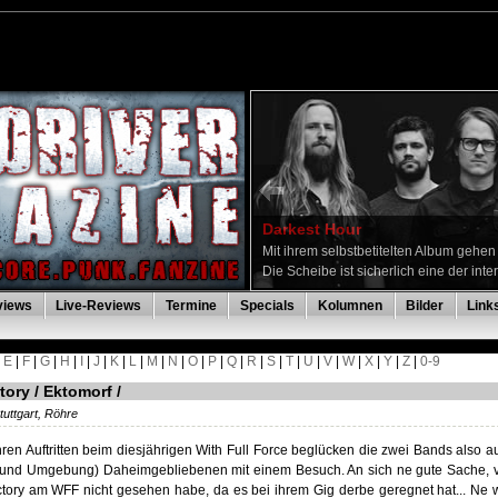
Darkest Hour
Mit ihrem selbstbetitelten Album gehe
Die Scheibe ist sicherlich eine der inte
views
Live-Reviews
Termine
Specials
Kolumnen
Bilder
Link
|
E
|
F
|
G
|
H
|
I
|
J
|
K
|
L
|
M
|
N
|
O
|
P
|
Q
|
R
|
S
|
T
|
U
|
V
|
W
|
X
|
Y
|
Z
|
0-9
tory / Ektomorf /
tuttgart, Röhre
hren Auftritten beim diesjährigen With Full Force beglücken die zwei Bands also a
rt und Umgebung) Daheimgebliebenen mit einem Besuch. An sich ne gute Sache, v
ctory am WFF nicht gesehen habe, da es bei ihrem Gig derbe geregnet hat... Ne 