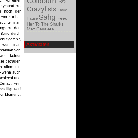
Coldburn
36
ch vor einer
 Raymond mit
Crazyfists
Dave
de noch der
Sahg
 war nur bei
Feed
Hause
 suchte man
Her To The Sharks
ings mit den
Max Cavalera
e Band durch
ebut gefehlt,
Aktivitäten
 – wenn man
rversion von
wohl keiner
sse getragen
n allem ein
 - wenn auch
schlecht und
 Genau: kein
teiligt war!
hrer Meinung,