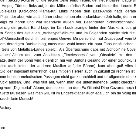
tigen Jackson-Gitarre für die rechte Seite entschieden; der neue Basser baute si
Ampeg-Türmen links auf; in der Mitte natürlich Burton und hinter ihm thronte
ble-Bass (Old-School!)Tama-Kit. Links neben den Bass-Amps hatte gera
Platz, der aber, wie auch früher schon, einen ehr undankbaren Job hatte, denn er
ngs zu hören und war irgendwie außen vor. Besonderen Schnickschnack
einzig ein großes Band-Logo im Tarn-Look prangte hinter den Musikern. Los g
en Songs des aktuellen „Archetype“-Albums und im Folgenden spielte sich di
of“-Querschnitt durch ihr bisheriges Oeuvre. Mir persönlich hat „Scapegoat“ vom D
inem derartigen Backkatalog, muss man wohl immer ein paar Fans enttäuschen
e Sets von Metallica-Länge spielt.... Als Überraschung gabs mit „School“ ne Cove
Bleach“-Album und zum Abschluss „Timelessness“ von „Obsolete“ mit dem 
atte, denn der Song wird eigentlich nur von Burtons Gesang vor einer Soundkuli
also auch keine der anderen Musiker auf der Bühne), kam aber gut! Alles i
Gig, der imposant unterstrich, dass mit den Herren auch in Zukunft zu rechnen ist
mme bei den melodischen Passagen nicht ganz durchhielt und er allgemein eher 
uckt aussah. Und, was fällt auf, wenn man die untenstehende Setlist checkt?
ng vom „Digimortal“-Album, dem letzten, an dem Ex-Gitarrist Dino Cazares noch be
etzt rauslesen was man will, ist im Endeffekt aber auch egal, ich bin da völlig i
raucht kein Mensch!
Factory:
ure