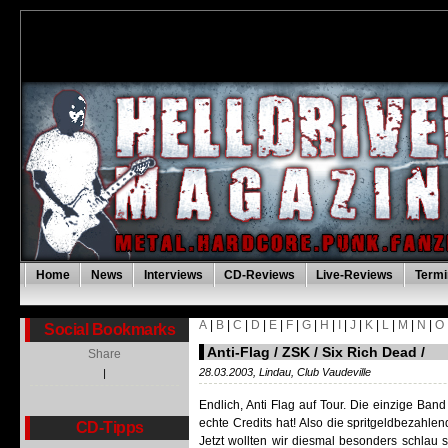
Home
News
Interviews
CD-Reviews
Live-Reviews
Termi
A
|
B
|
C
|
D
|
E
|
F
|
G
|
H
|
I
|
J
|
K
|
L
|
M
|
N
|
O
Social Bookmarks
Anti-Flag / ZSK / Six Rich Dead /
Share
28.03.2003, Lindau, Club Vaudeville
|
Endlich, Anti Flag auf Tour. Die einzige Ba
echte Credits hat! Also die spritgeldbezahl
CD-Tipps
Jetzt wollten wir diesmal besonders schlau