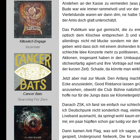
Anstehen an der Kasse zu vermeiden (was ja
Bude war wie immer rammelvoll und vor der
Viertelstunde waren wir dann drin, ne halbe 
der Amis doch glatt unterschätzt.
Das Publikum war gut gemischt, die zu erw
optisch dem Klischee entsprechen J) und 
allerdings nicht mit Mucke sondern mir d
Killswitch Engage
geben wird dass sich mit einem drohenden Ira
Incarnate
schlechte Idee Konzerte mehr zu politisieren,
Aktionen, insgesamt haben in den Umbaupa
stichwortartig agiert und Ihre Vorträge auf m
der kurzen Zeit). Schade, da könnte man wir
Jetzt aber mal zur Musik. Den Anfang mach
Ecke anzusiedeln, Good Riddance lassen grü
anzusehen, obwohl die Club Bühne natürlich v
Cancer Bats
hoffe nur für die Jungs dass sie Kilometergel
Searching For Zero
Danach ZSK, ich fand sie einfach nur schlech
ich Deutschpunk nicht sonderlich mag, vielm
Liveband ausmacht, da springt wohl kaum ein
mir, ein paar hüpften schon gar lustig vor der
Dann kamen Anti Flag, was soll ich sagen, d
gespielt, Underground Network, Die for your