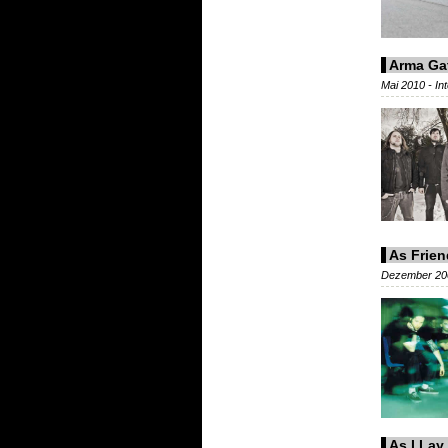
Arma Ga
Mai 2010 - I
As Frien
Dezember 200
As I Lay