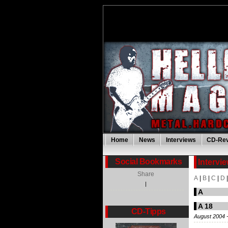
Home
News
Interviews
CD-Re
Social Bookmarks
Intervi
Share
A
|
B
|
C
|
D
|
A
A 18
CD-Tipps
August 2004 -