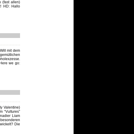
 (fast allen)
t! HD: Hallo
Will mit dem
gemütlichen
oholexzesse.
 Here we go:
y Valentine)
m “Vultures”
Kanadier Liam
 besonderen
wickelt? Die