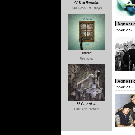
All That Remains
The Order Of Things
Agnosti
Januar 2005 -
Torche
Restarter
Agnosti
Januar 2002 
36 Crazyfists
Time And Trauma