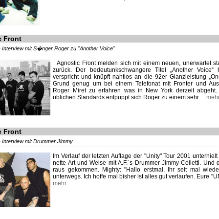
c Front
 Interview mit S�nger Roger zu "Another Voice"
Agnostic Front melden sich mit einem neuen, unerwartet s
zurück. Der bedeutunkschwangere Titel „Another Voice“ 
verspricht und knüpft nahtlos an die 92er Glanzleistung „On
Grund genug um bei einem Telefonat mit Fronter und Aus
Roger Miret zu erfahren was in New York derzeit abgeht
üblichen Standards entpuppt sich Roger zu einem sehr ...
meh
c Front
- Interview mit Drummer Jimmy
Im Verlauf der letzten Auflage der "Unity" Tour 2001 unterhielt
nette Art und Weise mit A.F.´s Drummer Jimmy Colletti. Und d
raus gekommen. Mighty: "Hallo erstmal. Ihr seit mal wied
unterwegs. Ich hoffe mal bisher ist alles gut verlaufen. Eure "UN
mehr