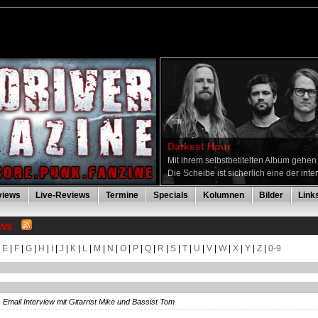
Darkest Hour
Mit ihrem selbstbetitelten Album gehe
Die Scheibe ist sicherlich eine der inte
views
Live-Reviews
Termine
Specials
Kolumnen
Bilder
Link
ews
|
E
|
F
|
G
|
H
|
I
|
J
|
K
|
L
|
M
|
N
|
O
|
P
|
Q
|
R
|
S
|
T
|
U
|
V
|
W
|
X
|
Y
|
Z
|
0-9
 Email Interview mit Gitarrist Mike und Bassist Tom