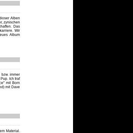
dioser Alben
r, zynischen
haffen. Das
arriere. Wir
neues Album
, bzw. immer
up. Ich traf
ce" mit Born
ed) mit Dave
em Material.