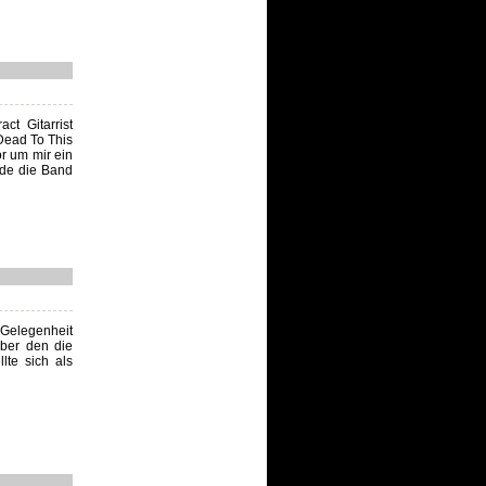
ct Gitarrist
Dead To This
or um mir ein
nde die Band
e Gelegenheit
über den die
lte sich als