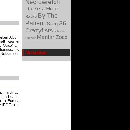
Necrowretch
Darkest Hour
By The
Rwake
Patient
36
Sahg
Crazyfists
Killswitch
Mantar
Zoax
tarken Album
Engage
hält was er
e Voice“ an.
hängeschild
Aktivitäten
. Neben den
r
 ich mich auf
as ist dabei
er in Europa
ITY" Tour ...