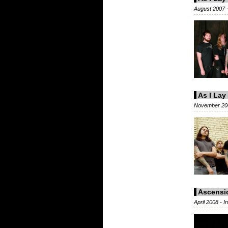
August 2007 -
As I Lay
November 200
Ascensi
April 2008 - 