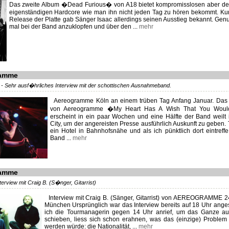
Das zweite Album �Dead Furious� von A18 bietet kompromisslosen aber de
eigenständigen Hardcore wie man ihn nicht jeden Tag zu hören bekommt. K
Release der Platte gab Sänger Isaac allerdings seinen Ausstieg bekannt. Ge
mal bei der Band anzuklopfen und über den ...
mehr
ramme
 - Sehr ausf�hrliches Interview mit der schottischen Ausnahmeband.
Aereogramme Köln an einem trüben Tag Anfang Januar. Das
von Aereogramme �My Heart Has A Wish That You Wou
erscheint in ein paar Wochen und eine Hälfte der Band weilt 
City, um der angereisten Presse ausführlich Auskunft zu geben. T
ein Hotel in Bahnhofsnähe und als ich pünktlich dort eintreffe
Band ...
mehr
ramme
terview mit Craig B. (S�nger, Gitarrist)
Interview mit Craig B. (Sänger, Gitarrist) von AEREOGRAMME 2
München Ursprünglich war das Interview bereits auf 18 Uhr anges
ich die Tourmanagerin gegen 14 Uhr anrief, um das Ganze au
schieben, liess sich schon erahnen, was das (einzige) Proble
werden würde: die Nationalität, ...
mehr