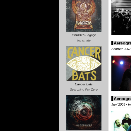
Killswitch Engage
Incarnate
Aereog
Februar 2007
Cancer Bats
Searching For Zero
Aereog
Juni 2003 - In