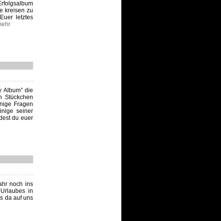
rfolgsalbum
e kreisen zu
Euer letztes
ehr
y Album” die
in Stückchen
inige Fragen
inige seiner
rdest du euer
ahr noch ins
 Urlaubes in
s da auf uns