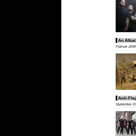
An Albat
Februar 2009 
Anti-Fla
September 200