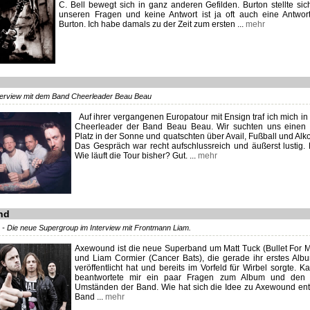
C. Bell bewegt sich in ganz anderen Gefilden. Burton stellte sich
unseren Fragen und keine Antwort ist ja oft auch eine Antwor
Burton. Ich habe damals zu der Zeit zum ersten ...
mehr
nterview mit dem Band Cheerleader Beau Beau
Auf ihrer vergangenen Europatour mit Ensign traf ich mich in 
Cheerleader der Band Beau Beau. Wir suchten uns einen 
Platz in der Sonne und quatschten über Avail, Fußball und Alk
Das Gespräch war recht aufschlussreich und äußerst lustig.
Wie läuft die Tour bisher? Gut. ...
mehr
nd
- Die neue Supergroup im Interview mit Frontmann Liam.
Axewound ist die neue Superband um Matt Tuck (Bullet For M
und Liam Cormier (Cancer Bats), die gerade ihr erstes Albu
veröffentlicht hat und bereits im Vorfeld für Wirbel sorgte. 
beantwortete mir ein paar Fragen zum Album und den
Umständen der Band. Wie hat sich die Idee zu Axewound ent
Band ...
mehr