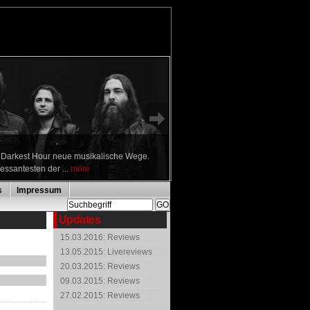
n Darkest Hour neue musikalische Wege.
ressantesten der ...
more
s
Impressum
Updates
15.03.2016: Reviews
13.05.2015: Livereviews
20.03.2015: Reviews
09.03.2015: Reviews
27.02.2015: Reviews