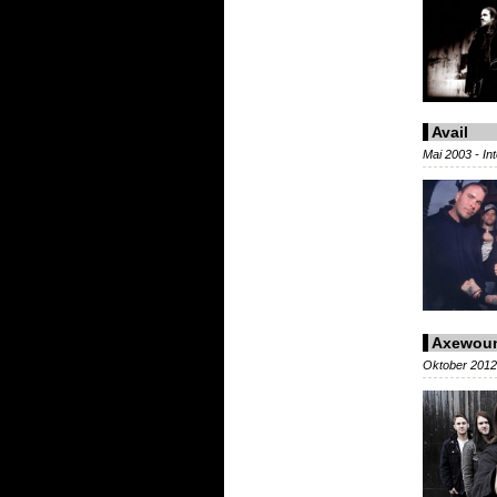
Avail
Mai 2003 - I
Axewou
Oktober 2012 