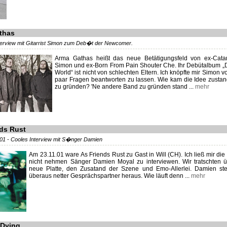
thas
nterview mit Gitarrist Simon zum Deb�t der Newcomer.
Arma Gathas heißt das neue Betätigungsfeld von ex-Catara
Simon und ex-Born From Pain Shouter Che. Ihr Debütalbum „
World“ ist nicht von schlechten Eltern. Ich knöpfte mir Simon v
paar Fragen beantworten zu lassen. Wie kam die Idee zusta
zu gründen? 'Ne andere Band zu gründen stand ...
mehr
ds Rust
1 - Cooles Interview mit S�nger Damien
Am 23.11.01 ware As Friends Rust zu Gast in Will (CH). Ich ließ mir di
nicht nehmen Sänger Damien Moyal zu interviewen. Wir tratschten 
neue Platte, den Zusatand der Szene und Emo-Allerlei. Damien stel
überaus netter Gesprächspartner heraus. Wie läuft denn ...
mehr
 Dying