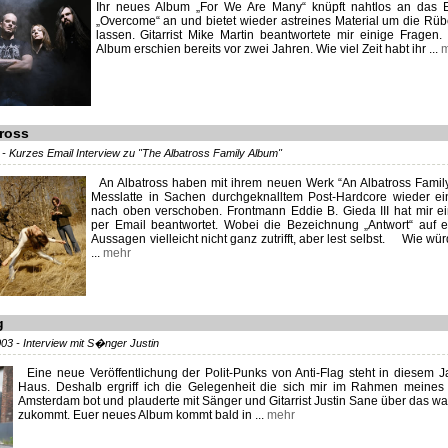
Ihr neues Album „For We Are Many“ knüpft nahtlos an das E
„Overcome“ an und bietet wieder astreines Material um die Rüb
lassen. Gitarrist Mike Martin beantwortete mir einige Fragen. 
Album erschien bereits vor zwei Jahren. Wie viel Zeit habt ihr ...
m
ross
- Kurzes Email Interview zu "The Albatross Family Album"
An Albatross haben mit ihrem neuen Werk “An Albatross Famil
Messlatte in Sachen durchgeknalltem Post-Hardcore wieder e
nach oben verschoben. Frontmann Eddie B. Gieda III hat mir e
per Email beantwortet. Wobei die Bezeichnung „Antwort“ auf e
Aussagen vielleicht nicht ganz zutrifft, aber lest selbst. Wie wü
...
mehr
g
3 - Interview mit S�nger Justin
Eine neue Veröffentlichung der Polit-Punks von Anti-Flag steht in diesem J
Haus. Deshalb ergriff ich die Gelegenheit die sich mir im Rahmen meines
Amsterdam bot und plauderte mit Sänger und Gitarrist Justin Sane über das wa
zukommt. Euer neues Album kommt bald in ...
mehr