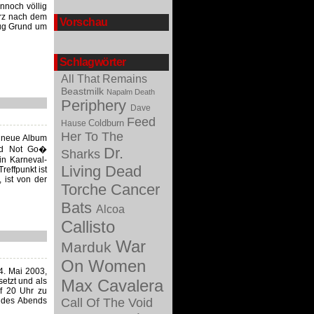
nnoch völlig
urz nach dem
Vorschau
nug Grund um
Schlagwörter
All That Remains
Beastmilk
Napalm Death
Periphery
Dave
Feed
Coldburn
Hause
Her To The
 neue Album
ld Not Go�
Dr.
Sharks
in Karneval-
Living Dead
reffpunkt ist
, ist von der
Torche
Cancer
Bats
Alcoa
Callisto
War
Marduk
On Women
4. Mai 2003,
etzt und als
Max Cavalera
f 20 Uhr zu
m des Abends
Call Of The Void