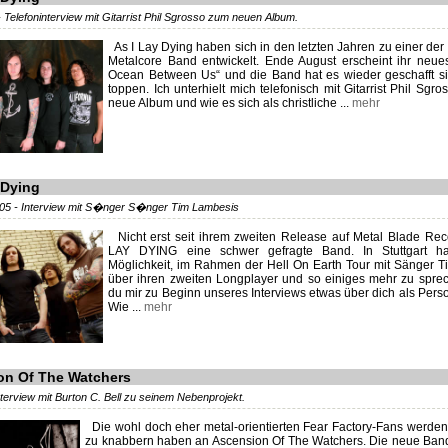
 Telefoninterview mit Gitarrist Phil Sgrosso zum neuen Album.
As I Lay Dying haben sich in den letzten Jahren zu einer der 
Metalcore Band entwickelt. Ende August erscheint ihr neu
Ocean Between Us“ und die Band hat es wieder geschafft si
toppen. Ich unterhielt mich telefonisch mit Gitarrist Phil Sgr
neue Album und wie es sich als christliche ...
mehr
 Dying
5 - Interview mit S�nger S�nger Tim Lambesis
Nicht erst seit ihrem zweiten Release auf Metal Blade Reco
LAY DYING eine schwer gefragte Band. In Stuttgart ha
Möglichkeit, im Rahmen der Hell On Earth Tour mit Sänger 
über ihren zweiten Longplayer und so einiges mehr zu spre
du mir zu Beginn unseres Interviews etwas über dich als Pers
Wie ...
mehr
on Of The Watchers
Interview mit Burton C. Bell zu seinem Nebenprojekt.
Die wohl doch eher metal-orientierten Fear Factory-Fans werde
zu knabbern haben an Ascension Of The Watchers. Die neue Ban