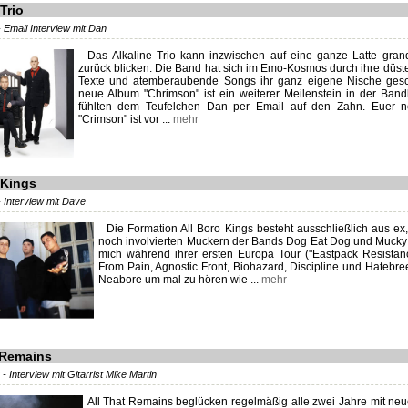
 Trio
 Email Interview mit Dan
Das Alkaline Trio kann inzwischen auf eine ganze Latte gran
zurück blicken. Die Band hat sich im Emo-Kosmos durch ihre düste
Texte und atemberaubende Songs ihr ganz eigene Nische gesc
neue Album "Chrimson" ist ein weiterer Meilenstein in der Bandk
fühlten dem Teufelchen Dan per Email auf den Zahn. Euer 
"Crimson" ist vor ...
mehr
 Kings
 Interview mit Dave
Die Formation All Boro Kings besteht ausschließlich aus ex
noch involvierten Muckern der Bands Dog Eat Dog und Mucky P
mich während ihrer ersten Europa Tour ("Eastpack Resistan
From Pain, Agnostic Front, Biohazard, Discipline und Hatebre
Neabore um mal zu hören wie ...
mehr
 Remains
- Interview mit Gitarrist Mike Martin
All That Remains beglücken regelmäßig alle zwei Jahre mit neu