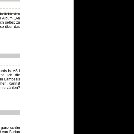
beliebtesten
es Album „An
ch selbst zu
osso über das
rds ist AS I
tte ich die
Tim Lambesis
chen. Kannst
on erzählen?
n ganz schön
d von Burton