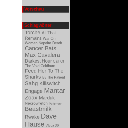
Vorschau
Schlagwörter
Torche
All That
Remains
War On
Women
Napalm Death
Cancer Bats
Max Cavalera
Darkest Hour
Call Of
The Void
Coldburn
Feed Her To The
Sharks
By The Patient
Sahg
Killswitch
Mantar
Engage
Zoax
Marduk
Necrowretch
Periphery
Beastmilk
Dave
Rwake
Hause
36
Alcoa