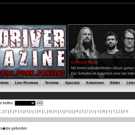
Darkest Hour
Mit ihrem selbstbetitelten Album gehe
Die Scheibe ist sicherlich eine der inte
views
Live-Reviews
Termine
Specials
Kolumnen
Bilder
Link
l treffen:
C
|
D
|
E
|
F
|
G
|
H
|
I
|
J
|
K
|
L
|
M
|
N
|
O
|
P
|
Q
|
R
|
S
|
T
|
U
|
V
|
W
|
X
|
Y
|
Z
|
0-9
ns�tze gefunden