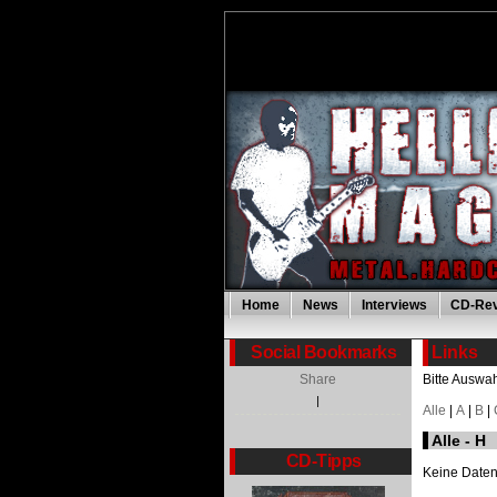
Home
News
Interviews
CD-Re
Social Bookmarks
Links
Share
Bitte Auswah
|
Alle
|
A
|
B
|
Alle - H
CD-Tipps
Keine Date