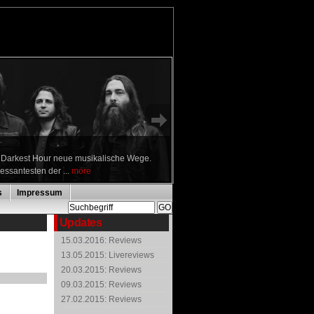
n Darkest Hour neue musikalische Wege.
ressantesten der ...
more
s
Impressum
Updates
15.03.2016: Reviews
13.05.2015: Livereviews
20.03.2015: Reviews
09.03.2015: Reviews
27.02.2015: Reviews