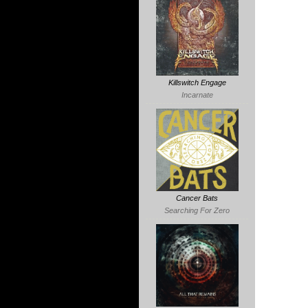
Killswitch Engage
Incarnate
Cancer Bats
Searching For Zero