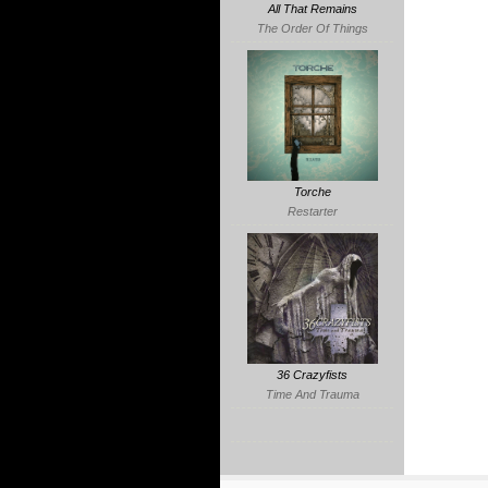
All That Remains
The Order Of Things
Torche
Restarter
36 Crazyfists
Time And Trauma