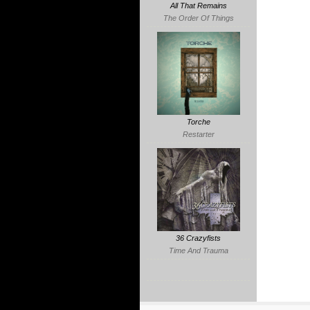
All That Remains
The Order Of Things
Torche
Restarter
36 Crazyfists
Time And Trauma