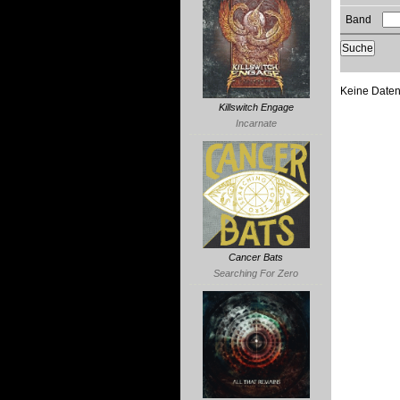
Band
Keine Date
Killswitch Engage
Incarnate
Cancer Bats
Searching For Zero