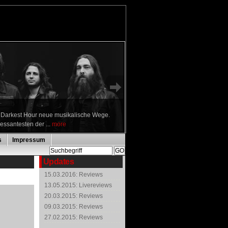
n Darkest Hour neue musikalische Wege.
ressantesten der ...
more
s
Impressum
Updates
15.03.2016: Reviews
13.05.2015: Livereviews
20.03.2015: Reviews
09.03.2015: Reviews
27.02.2015: Reviews