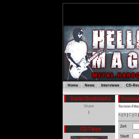
Home
News
Interviews
CD-Re
Social Bookmarks
Termine
Share
Termin-Filt
|
A
|
B
|
C
|
D
Zeit
CD-Tipps
Stadt