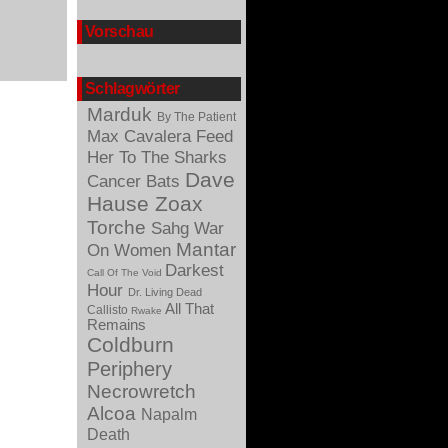
Vorschau
Schlagwörter
Marduk
By The Patient
Max Cavalera
Feed
Her To The Sharks
Dave
Cancer Bats
Hause
Zoax
Torche
War
Sahg
Mantar
On Women
Darkest
Call Of The Void
Hour
Dr. Living Dead
All That
Callisto
Rwake
Remains
Coldburn
Periphery
Necrowretch
Alcoa
Napalm
Death