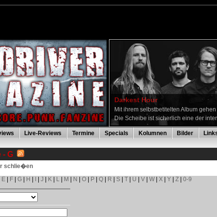
Darkest Hour
Mit ihrem selbstbetitelten Album gehe
Die Scheibe ist sicherlich eine der inte
views
Live-Reviews
Termine
Specials
Kolumnen
Bilder
Link
 - G
er schlie�en
|
E
|
F
|
G
|
H
|
I
|
J
|
K
|
L
|
M
|
N
|
O
|
P
|
Q
|
R
|
S
|
T
|
U
|
V
|
W
|
X
|
Y
|
Z
|
0-9