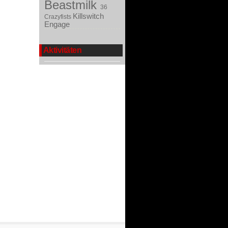
Beastmilk
36
Killswitch
Crazyfists
Engage
Aktivitäten