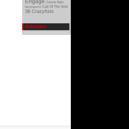
Engage
Cancer Bats
Call Of The Void
Necrowretch
36 Crazyfists
Aktivitäten