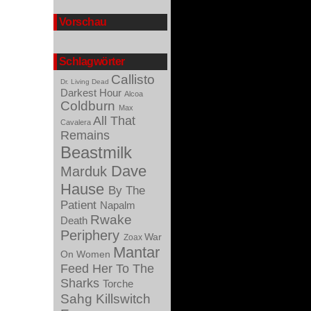
Vorschau
Schlagwörter
Callisto
Dr. Living Dead
Darkest Hour
Alcoa
Coldburn
Max
All That
Cavalera
Remains
Beastmilk
Dave
Marduk
Hause
By The
Patient
Napalm
Rwake
Death
Periphery
War
Zoax
Mantar
On Women
Feed Her To The
Sharks
Torche
Sahg
Killswitch