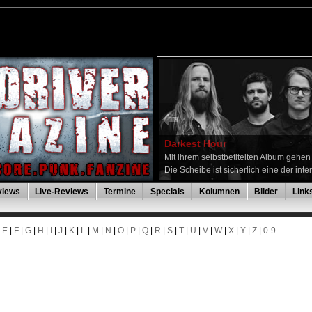
Darkest Hour
Mit ihrem selbstbetitelten Album gehe
Die Scheibe ist sicherlich eine der inte
views
Live-Reviews
Termine
Specials
Kolumnen
Bilder
Link
|
E
|
F
|
G
|
H
|
I
|
J
|
K
|
L
|
M
|
N
|
O
|
P
|
Q
|
R
|
S
|
T
|
U
|
V
|
W
|
X
|
Y
|
Z
|
0-9