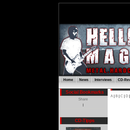
Home
News
Interviews
CD-Re
Social Bookmarks
A
|
B
|
C
|
D
Share
|
CD-Tipps