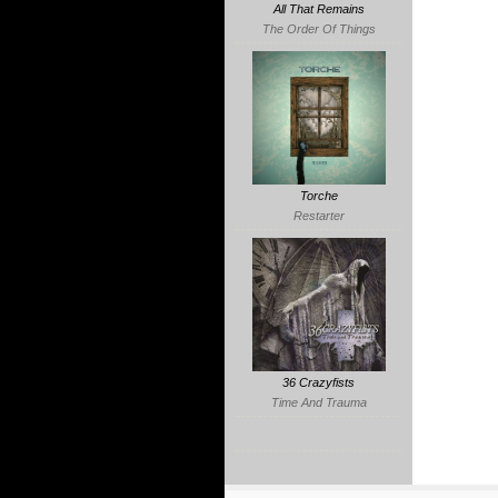
All That Remains
The Order Of Things
Torche
Restarter
36 Crazyfists
Time And Trauma