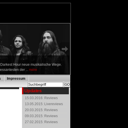
n Darkest Hour neue musikalische Wege.
ressantesten der ...
more
s
Impressum
Updates
15.03.2016: Reviews
13.05.2015: Livereviews
20.03.2015: Reviews
09.03.2015: Reviews
27.02.2015: Reviews