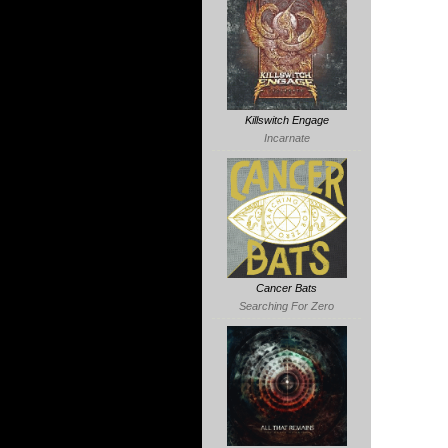
Killswitch Engage
Incarnate
Cancer Bats
Searching For Zero