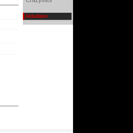
Crazyfists
Aktivitäten