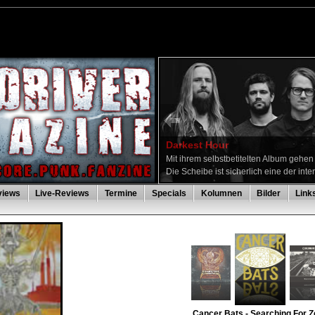
Darkest Hour
Mit ihrem selbstbetitelten Album gehe
Die Scheibe ist sicherlich eine der inte
views
Live-Reviews
Termine
Specials
Kolumnen
Bilder
Link
Cancer Bats - Searching For Z