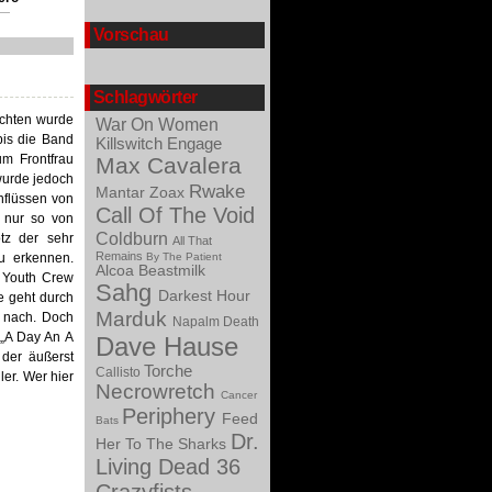
Vorschau
Schlagwörter
ichten wurde
War On Women
bis die Band
Killswitch Engage
um Frontfrau
Max Cavalera
wurde jedoch
Rwake
Mantar
Zoax
nflüssen von
Call Of The Void
s nur so von
Coldburn
tz der sehr
All That
Remains
zu erkennen.
By The Patient
Alcoa
Beastmilk
e Youth Crew
Sahg
Darkest Hour
e geht durch
Marduk
n nach. Doch
Napalm Death
 „A Day An A
Dave Hause
 der äußerst
Torche
Callisto
ler. Wer hier
Necrowretch
Cancer
Periphery
Feed
Bats
Dr.
Her To The Sharks
Living Dead
36