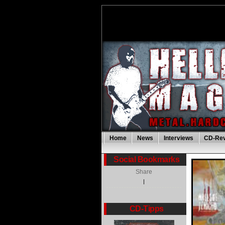
Home
News
Interviews
CD-Re
Social Bookmarks
Share
|
CD-Tipps