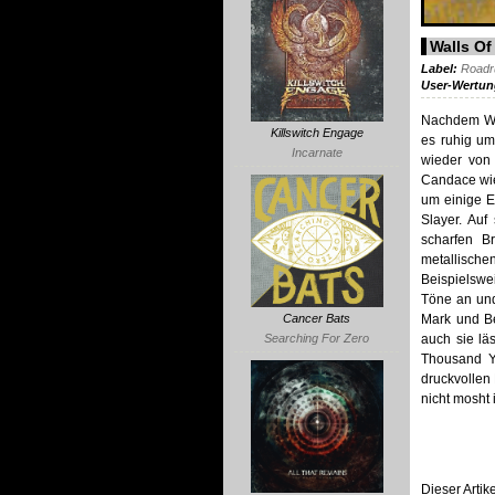
Walls Of
Label:
Roadr
User-Wertu
Nachdem Wal
Killswitch Engage
es ruhig um
Incarnate
wieder von 
Candace wie
um einige E
Slayer. Auf
scharfen B
metallische
Beispielswe
Töne an und
Mark und Be
Cancer Bats
auch sie lä
Searching For Zero
Thousand Ye
druckvollen 
nicht mosht i
Dieser Arti