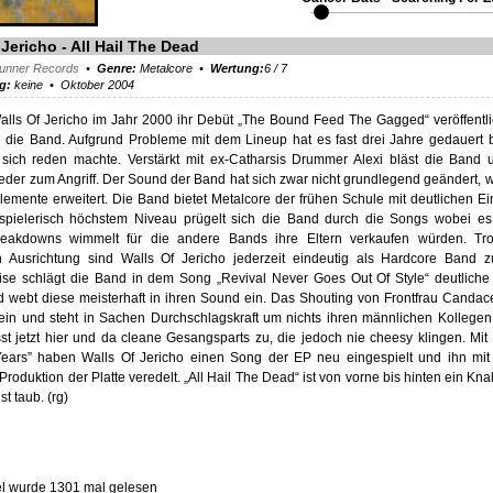
 Jericho - All Hail The Dead
unner Records
•
Genre:
Metalcore •
Wertung:
6
/
7
ng:
keine • Oktober 2004
ls Of Jericho im Jahr 2000 ihr Debüt „The Bound Feed The Gagged“ veröffentl
 die Band. Aufgrund Probleme mit dem Lineup hat es fast drei Jahre gedauert 
sich reden machte. Verstärkt mit ex-Catharsis Drummer Alexi bläst die Band 
der zum Angriff. Der Sound der Band hat sich zwar nicht grundlegend geändert, 
lemente erweitert. Die Band bietet Metalcore der frühen Schule mit deutlichen Ei
 spielerisch höchstem Niveau prügelt sich die Band durch die Songs wobei e
reakdowns wimmelt für die andere Bands ihre Eltern verkaufen würden. Tro
n Ausrichtung sind Walls Of Jericho jederzeit eindeutig als Hardcore Band 
ise schlägt die Band in dem Song „Revival Never Goes Out Of Style“ deutlich
 webt diese meisterhaft in ihren Sound ein. Das Shouting von Frontfrau Candac
in und steht in Sachen Durchschlagskraft um nichts ihren männlichen Kollege
sst jetzt hier und da cleane Gesangsparts zu, die jedoch nie cheesy klingen. Mit
ars” haben Walls Of Jericho einen Song der EP neu eingespielt und ihn mit
Produktion der Platte veredelt. „All Hail The Dead“ ist von vorne bis hinten ein Knal
st taub. (rg)
kel wurde 1301 mal gelesen