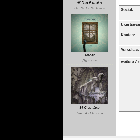
All That Remains
The Order Of Things
Social:
Userbewer
Kaufen:
Vorschau:
Torche
Restarter
weitere Art
36 Crazyfists
Time And Trauma