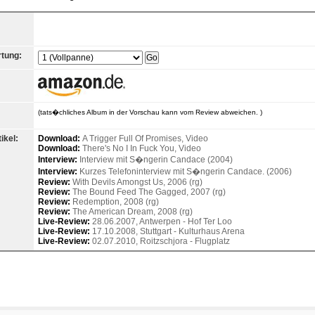
tung:
(tats�chliches Album in der Vorschau kann vom Review abweichen. )
ikel:
Download:
A Trigger Full Of Promises, Video
Download:
There's No I In Fuck You, Video
Interview:
Interview mit S�ngerin Candace (2004)
Interview:
Kurzes Telefoninterview mit S�ngerin Candace. (2006)
Review:
With Devils Amongst Us, 2006 (rg)
Review:
The Bound Feed The Gagged, 2007 (rg)
Review:
Redemption, 2008 (rg)
Review:
The American Dream, 2008 (rg)
Live-Review:
28.06.2007, Antwerpen - Hof Ter Loo
Live-Review:
17.10.2008, Stuttgart - Kulturhaus Arena
Live-Review:
02.07.2010, Roitzschjora - Flugplatz