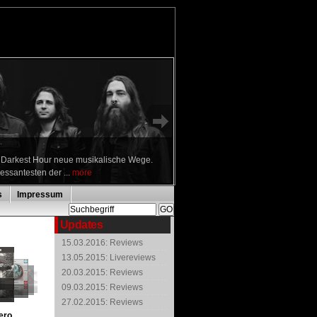
n Darkest Hour neue musikalische Wege.
ressantesten der ...
more
s
Impressum
Updates
15.03.2016: Reviews
13.05.2015: Livereviews
20.03.2015: Reviews
09.03.2015: Reviews
27.02.2015: Reviews
ero