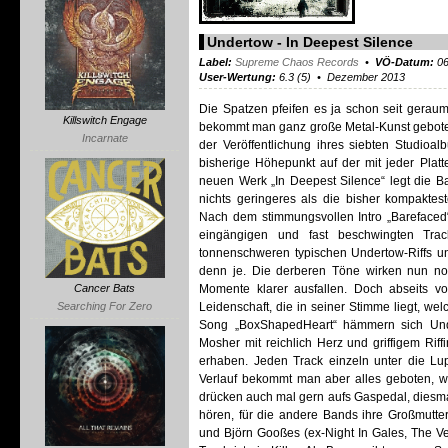
Undertow - In Deepest Silence
Label:
Supreme Chaos Records
•
VÖ-Datum:
06
User-Wertung:
6.3 (5) • Dezember 2013
Die Spatzen pfeifen es ja schon seit gera
Killswitch Engage
bekommt man ganz große Metal-Kunst geboten. 
Incarnate
der Veröffentlichung ihres siebten Studio
bisherige Höhepunkt auf der mit jeder Platte
neuen Werk „In Deepest Silence“ legt die B
nichts geringeres als die bisher kompakteste,
Nach dem stimmungsvollen Intro „Barefaced“
eingängigen und fast beschwingten Track
tonnenschweren typischen Undertow-Riffs und 
denn je. Die derberen Töne wirken nun no
Momente klarer ausfallen. Doch abseits vo
Cancer Bats
Leidenschaft, die in seiner Stimme liegt, wel
Searching For Zero
Song „BoxShapedHeart“ hämmern sich Unde
Mosher mit reichlich Herz und griffigem Riff
erhaben. Jeden Track einzeln unter die 
Verlauf bekommt man aber alles geboten, w
drücken auch mal gern aufs Gaspedal, diesmal
hören, für die andere Bands ihre Großmutter
und Björn Gooßes (ex-Night In Gales, The Ve