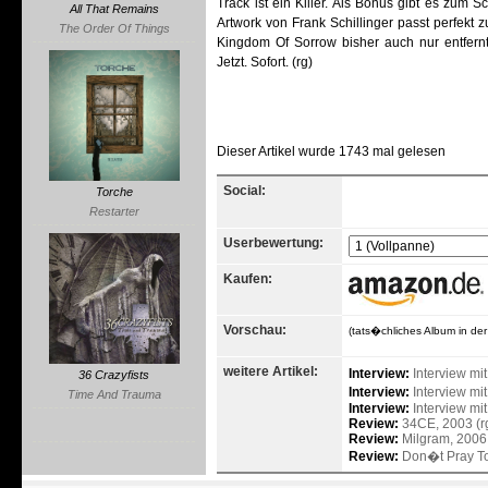
Track ist ein Killer. Als Bonus gibt es zum 
All That Remains
Artwork von Frank Schillinger passt perfekt
The Order Of Things
Kingdom Of Sorrow bisher auch nur entfernt
Jetzt. Sofort. (rg)
Dieser Artikel wurde 1743 mal gelesen
Social:
Torche
Restarter
Userbewertung:
Kaufen:
Vorschau:
(tats�chliches Album in de
weitere Artikel:
Interview:
Interview mi
36 Crazyfists
Interview:
Interview mi
Time And Trauma
Interview:
Interview mi
Review:
34CE, 2003 (r
Review:
Milgram, 2006 
Review:
Don�t Pray To