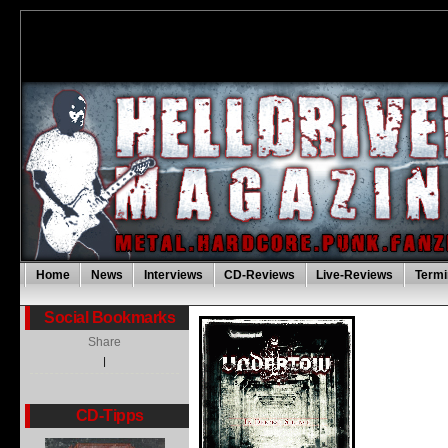
Home
News
Interviews
CD-Reviews
Live-Reviews
Termi
Social Bookmarks
Share
|
CD-Tipps